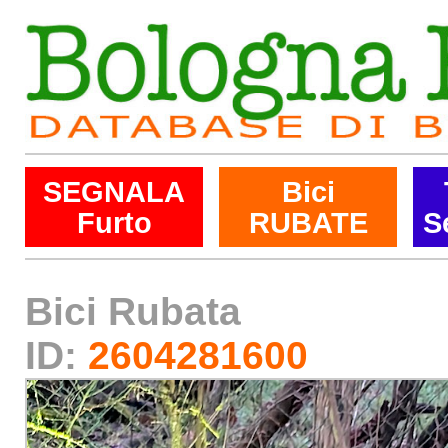
SEGNALA
Bici
Furto
RUBATE
S
Bici Rubata
ID:
2604281600