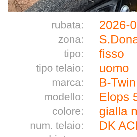
2026-0
rubata:
S.Dona
zona:
fisso
tipo:
uomo
tipo telaio:
B-Twin
marca:
Elops 
modello:
gialla 
colore:
DK AC
num. telaio: