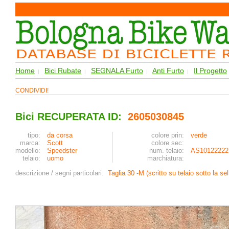
Home
Bici Rubate
SEGNALA Furto
Anti Furto
Il Progetto
|
|
|
|
CONDIVIDI!
Bici RECUPERATA ID:
2605030845
tipo:
da corsa
colore prin:
verde
marca:
Scott
colore sec:
modello:
Speedster
num. telaio:
AS10122222
telaio:
uomo
marchiatura:
descrizione / segni particolari:
Taglia 30 -M (scritto su telaio sotto la se