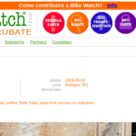
Come contribuire a Bike Watch?
info
Statistiche
Partners
Contattaci
|
|
|
rubata:
2026-05-03
zona:
Bologna, BO
denunciata:
lla), sellino Selle Italia, quad lock azzurro su manubrio