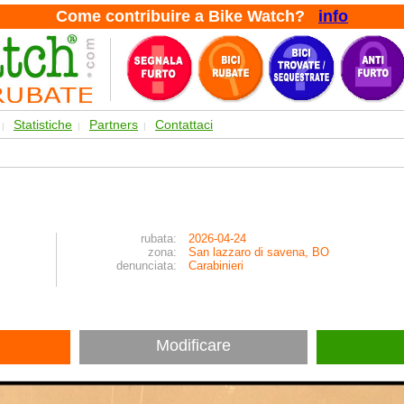
Come contribuire a Bike Watch?
info
Statistiche
Partners
Contattaci
|
|
|
rubata:
2026-04-24
zona:
San lazzaro di savena, BO
denunciata:
Carabinieri
Modificare