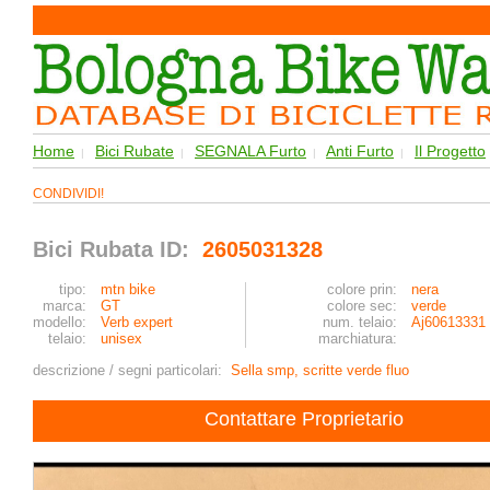
Home
Bici Rubate
SEGNALA Furto
Anti Furto
Il Progetto
|
|
|
|
CONDIVIDI!
Bici Rubata ID:
2605031328
tipo:
mtn bike
colore prin:
nera
marca:
GT
colore sec:
verde
modello:
Verb expert
num. telaio:
Aj60613331
telaio:
unisex
marchiatura:
descrizione / segni particolari:
Sella smp, scritte verde fluo
Contattare Proprietario