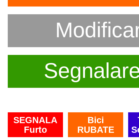
Modifica
Segnalar
SEGNALA
Bici
Furto
RUBATE
S