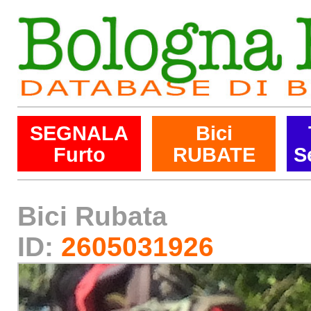
SEGNALA
Bici
Furto
RUBATE
S
Bici Rubata
ID:
2605031926