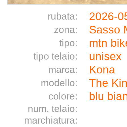
2026-0
rubata:
Sasso 
zona:
mtn bik
tipo:
unisex
tipo telaio:
Kona
marca:
The Ki
modello:
blu bia
colore:
num. telaio:
marchiatura: