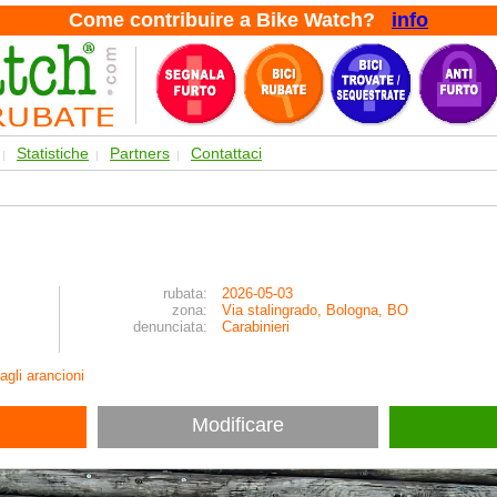
Come contribuire a Bike Watch?
info
Statistiche
Partners
Contattaci
|
|
|
rubata:
2026-05-03
zona:
Via stalingrado, Bologna, BO
denunciata:
Carabinieri
agli arancioni
Modificare