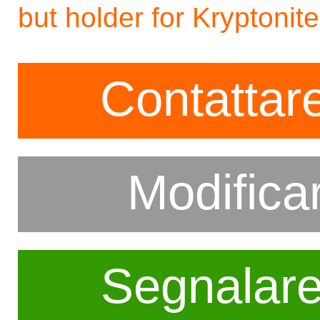
but holder for Kryptonite
Contattare
Modifica
Segnalar