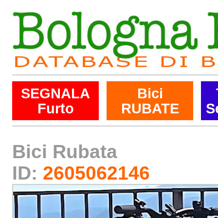
SEGNALA
Bici
Furto
RUBATE
S
Bici Rubata
ID:
2605062146