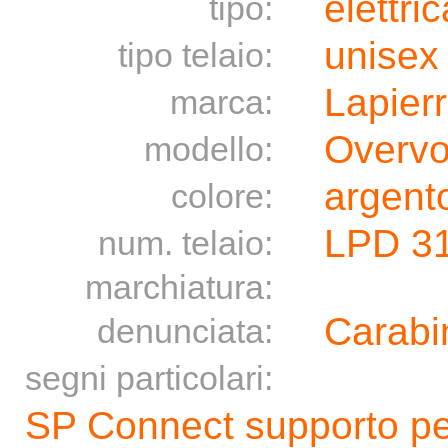
elettric
tipo:
unisex
tipo telaio:
Lapier
marca:
Overvo
modello:
argento
colore:
LPD 3
num. telaio:
marchiatura:
Carabin
denunciata:
segni particolari:
SP Connect supporto per 