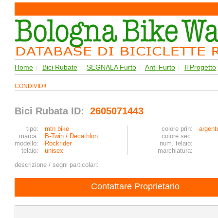
Home
Bici Rubate
SEGNALA Furto
Anti Furto
Il Progetto
|
|
|
|
CONDIVIDI!
Bici Rubata ID:
2605071443
tipo:
mtn bike
colore prin:
argento
marca:
B-Twin / Decathlon
colore sec:
modello:
Rockrider
num. telaio:
telaio:
unisex
marchiatura:
descrizione / segni particolari:
Contattare Proprietario