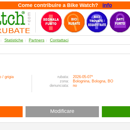
Come contribuire a Bike Watch?
info
Statistiche
Partners
Contattaci
|
|
|
 / grigia
rubata:
2026-05-07*
zona:
Bolognina, Bologna, BO
denunciata:
no
Modificare