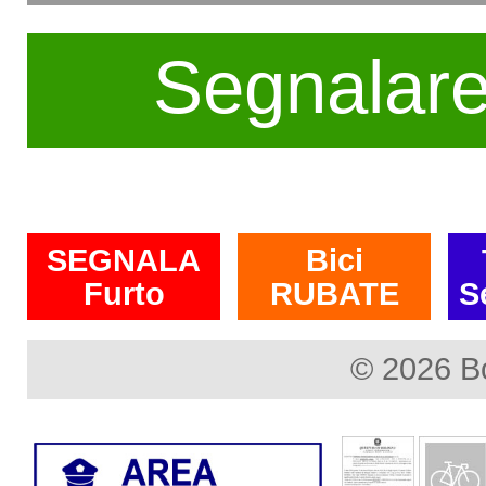
Segnalar
SEGNALA
Bici
Furto
RUBATE
S
© 2026 B