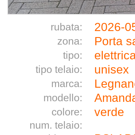
2026-0
rubata:
Porta s
zona:
elettric
tipo:
unisex
tipo telaio:
Legnan
marca:
Amand
modello:
verde
colore:
num. telaio: