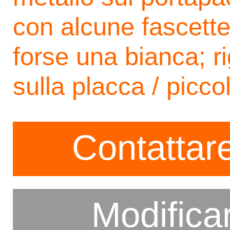
con alcune fascette 
forse una bianca; r
sulla placca / picc
Contattare
Modifica