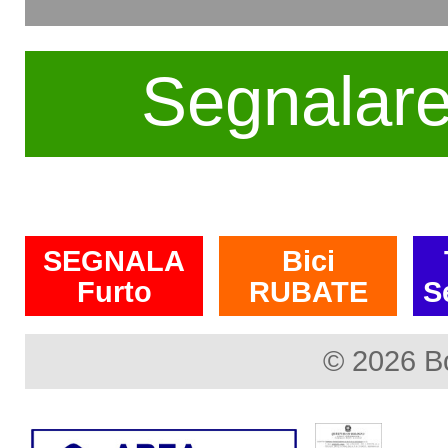
Segnalar
SEGNALA
Bici
Furto
RUBATE
S
© 2026 B