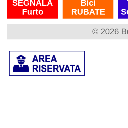
SEGNALA
Bici
Furto
RUBATE
S
© 2026 B