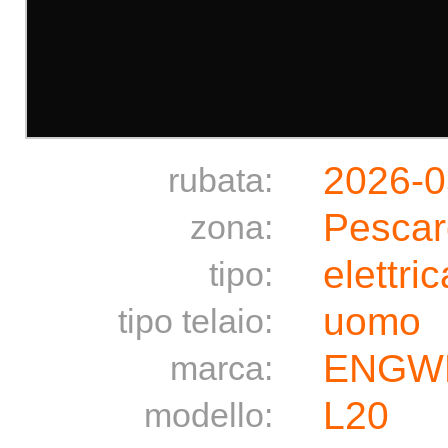
2026-0
rubata:
Pescar
zona:
elettric
tipo:
uomo
tipo telaio:
ENGW
marca:
L20
modello: