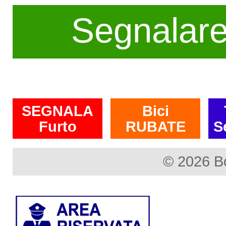
Segnalar
SEGNALA
Bici
Furto
RUBATE
S
© 2026 B