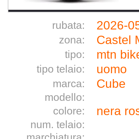
2026-0
rubata:
Castel 
zona:
mtn bik
tipo:
uomo
tipo telaio:
Cube
marca:
modello:
nera ro
colore:
num. telaio:
marchiatura: