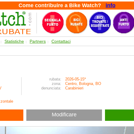
Come contribuire a Bike Watch?
info
Statistiche
Partners
Contattaci
|
|
|
rubata:
2026-05-15*
zona:
Centro, Bologna, BO
V
denunciata:
Carabinieri
zzontale
Modificare