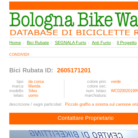
Home
Bici Rubate
SEGNALA Furto
Anti Furto
Il Progetto
|
|
|
|
CONDIVIDI!
Bici Rubata ID:
2605171201
tipo:
da corsa
colore prin:
verde
marca:
Merida
colore sec:
modello:
Silex
num. telaio:
WC020020199
telaio:
uomo
marchiatura:
descrizione / segni particolari:
Piccolo graffio a sinistra sul cannone ori
Contattare Proprietario