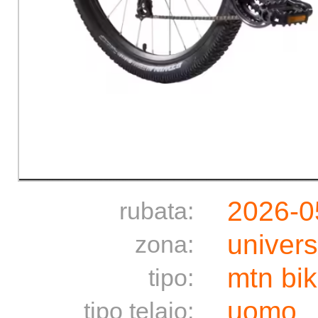
2026-0
rubata:
univers
zona:
mtn bi
tipo:
uomo
tipo telaio: