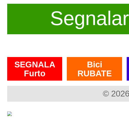
Segnala
SEGNALA
Bici
Furto
RUBATE
© 2026