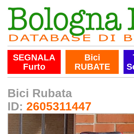
SEGNALA
Bici
Furto
RUBATE
S
Bici Rubata
ID:
2605311447