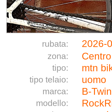
2026-
rubata:
Centro
zona:
mtn bi
tipo:
uomo
tipo telaio:
B-Twin
marca:
RockRi
modello: