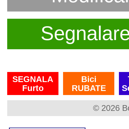
Segnalar
SEGNALA
Bici
Furto
RUBATE
S
© 2026 B