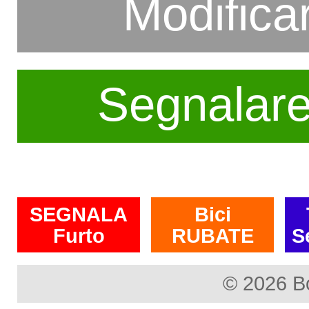
Modifica
Segnalar
SEGNALA
Bici
Furto
RUBATE
S
© 2026 B