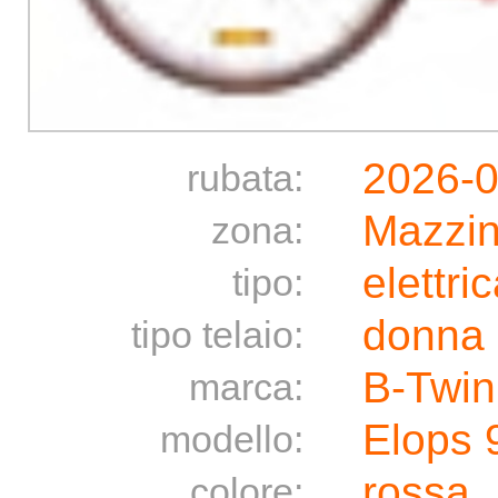
2026-0
rubata:
Mazzin
zona:
elettri
tipo:
donna
tipo telaio:
B-Twin
marca:
Elops 
modello:
rossa
colore: