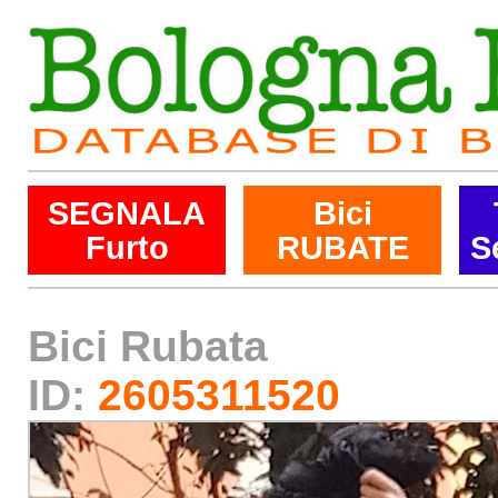
SEGNALA
Bici
Furto
RUBATE
S
Bici Rubata
ID:
2605311520