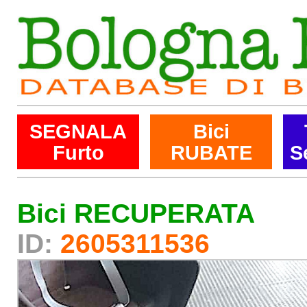
SEGNALA
Bici
Furto
RUBATE
S
Bici RECUPERATA
ID:
2605311536