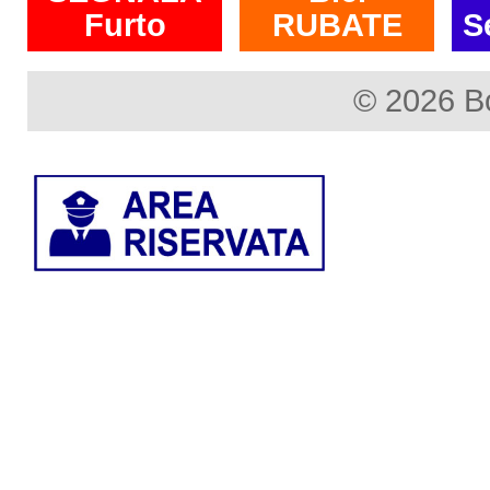
Furto
RUBATE
S
© 2026 B