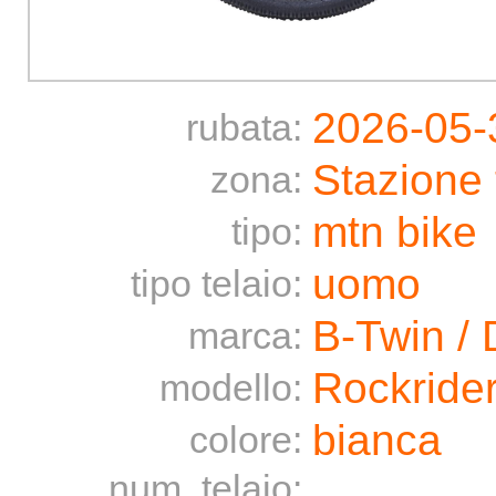
2026-05-
rubata:
Stazione 
zona:
mtn bike
tipo:
uomo
tipo telaio:
B-Twin / 
marca:
Rockrider
modello:
bianca
colore:
num. telaio: