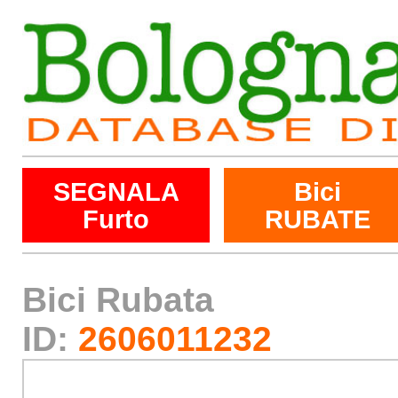
SEGNALA
Bici
Furto
RUBATE
Bici Rubata
ID:
2606011232