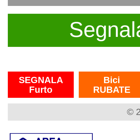
Segnal
SEGNALA
Bici
Furto
RUBATE
© 