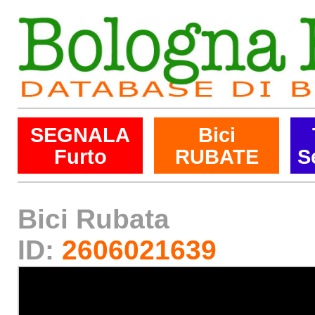
SEGNALA
Bici
Furto
RUBATE
S
Bici Rubata
ID:
2606021639