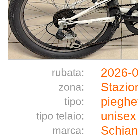
2026-
rubata:
Stazio
zona:
pieghe
tipo:
unisex
tipo telaio:
Schia
marca: