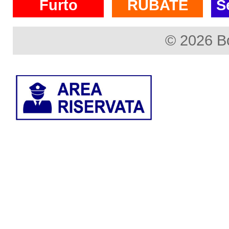
Furto
RUBATE
S
© 2026 B