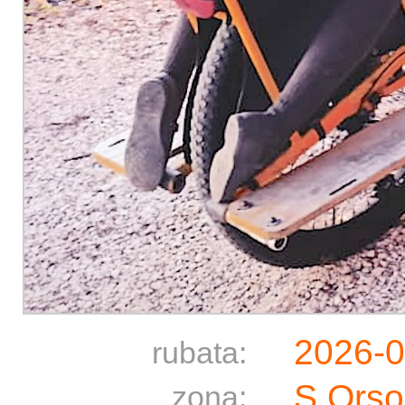
2026-
rubata:
S.Orso
zona: