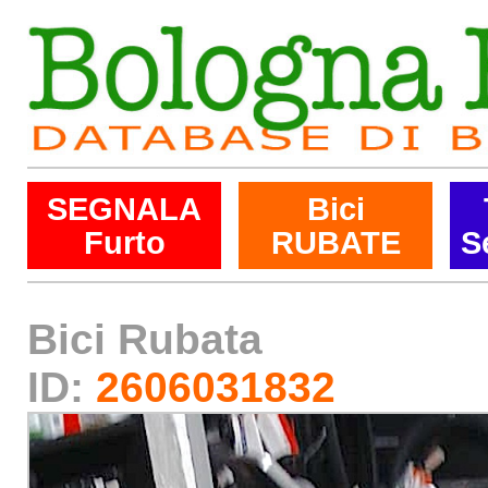
SEGNALA
Bici
Furto
RUBATE
S
Bici Rubata
ID:
2606031832