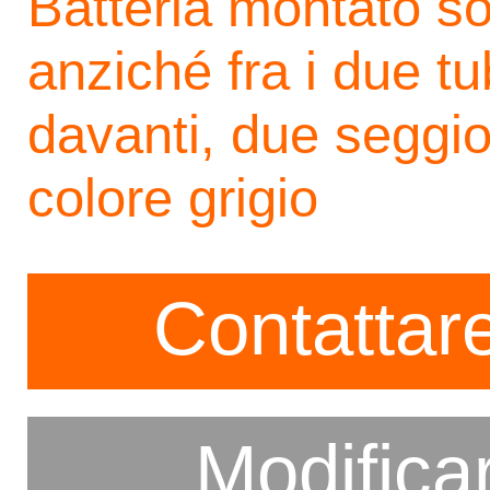
Batteria montato sot
anziché fra i due t
davanti, due seggiol
colore grigio
Contattare
Modifica