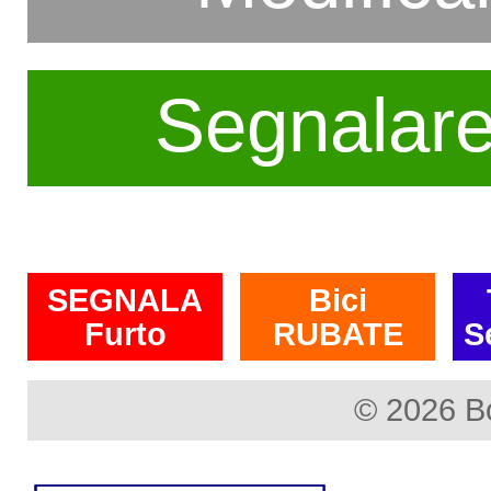
Segnalar
SEGNALA
Bici
Furto
RUBATE
S
© 2026 B