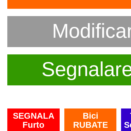
Modifica
Segnalar
SEGNALA
Bici
Furto
RUBATE
S