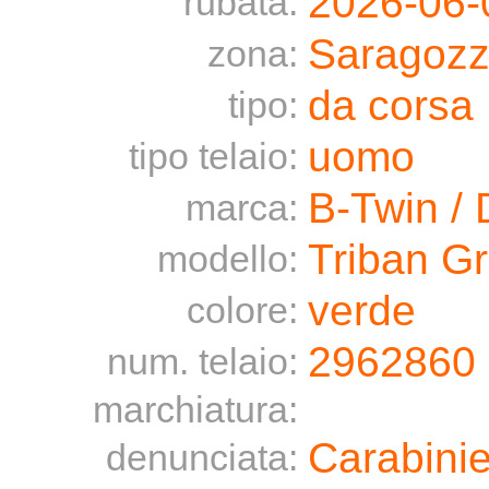
2026-06-
rubata:
Saragozz
zona:
da corsa
tipo:
uomo
tipo telaio:
B-Twin / 
marca:
Triban G
modello:
verde
colore:
2962860
num. telaio:
marchiatura:
Carabinie
denunciata: