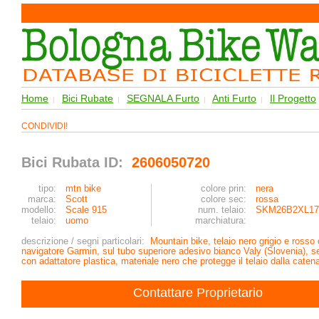
Home
Bici Rubate
SEGNALA Furto
Anti Furto
Il Progetto
|
|
|
|
CONDIVIDI!
Bici Rubata ID:
2606050720
tipo:
mtn bike
colore prin:
nera
marca:
Scott
colore sec:
rossa
modello:
Scale 915
num. telaio:
SKM26B2XL17
telaio:
uomo
marchiatura:
descrizione / segni particolari:
Mountain bike, telaio nero grigio e rosso
navigatore Garmin, sul tubo superiore adesivo bianco Valy (Slovenia), 
con adattatore plastica, materiale nero che protegge il telaio dalla caten
Contattare Proprietario