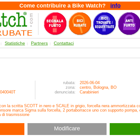
Come contribuire a Bike Watch?
info
Statistiche
Partners
Contattaci
|
|
|
rubata:
2026-06-04
zona:
centro, Bologna, BO
040040T
denunciata:
Carabinieri
 con la scritta SCOTT in nero e SCALE in grigio, forcella nera ammortizzata c
sensore marca Sigma sulla forcella, 2 portaborracce uno con supporto pompa, 
a di trasmissione
Modificare