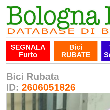
SEGNALA
Bici
Furto
RUBATE
S
Bici Rubata
ID:
2606051826