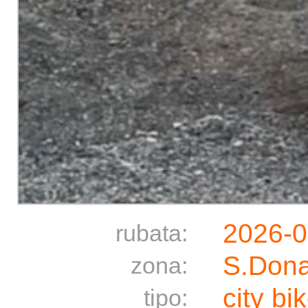
2026-0
rubata:
S.Dona
zona:
city bi
tipo: