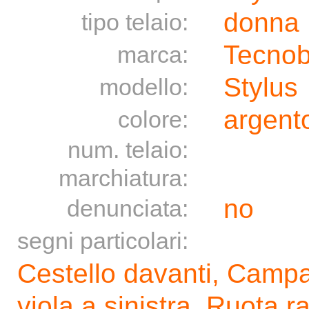
donna
tipo telaio:
Tecnob
marca:
Stylus
modello:
argento
colore:
num. telaio:
marchiatura:
no
denunciata:
segni particolari:
Cestello davanti, Campan
viola a sinistra, Ruota r