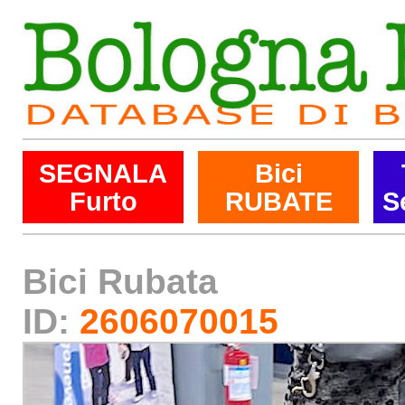
SEGNALA
Bici
Furto
RUBATE
S
Bici Rubata
ID:
2606070015