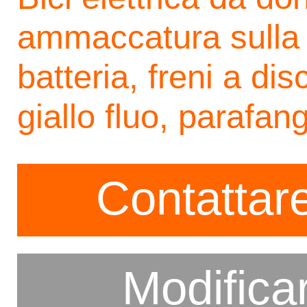
ammaccatura sulla 
batteria, freni a di
giallo fluo, parafan
Contattare
Modifica