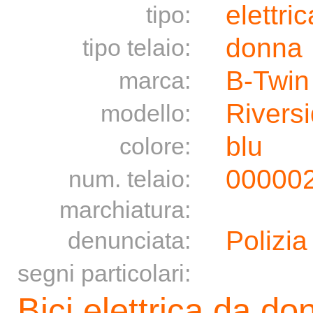
elettric
tipo:
donna
tipo telaio:
B-Twin
marca:
Rivers
modello:
blu
colore:
00000
num. telaio:
marchiatura:
Polizia
denunciata:
segni particolari:
Bici elettrica da do