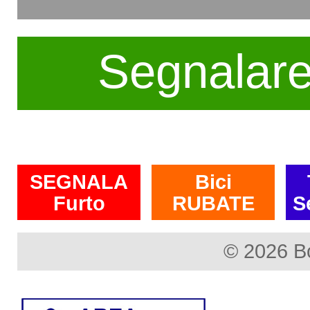
Segnalar
SEGNALA
Bici
Furto
RUBATE
S
© 2026 B