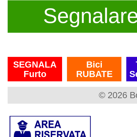
Segnalar
SEGNALA
Bici
Furto
RUBATE
S
© 2026 B