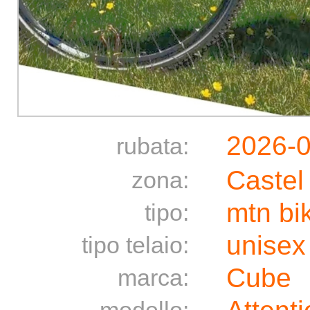
2026-
rubata:
Castel
zona:
mtn bi
tipo:
unisex
tipo telaio:
Cube
marca: