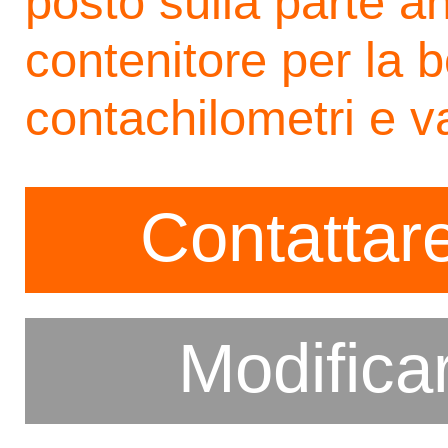
posto sulla parte a
contenitore per la b
contachilometri e v
Contattare
Modifica