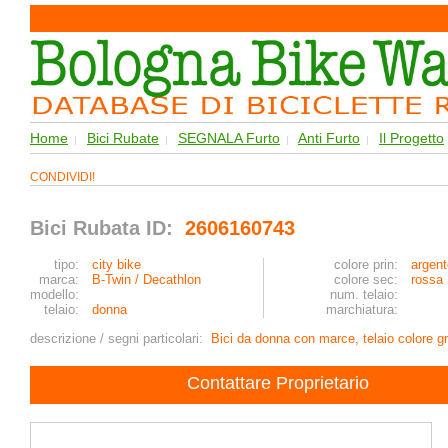
Home
Bici Rubate
SEGNALA Furto
Anti Furto
Il Progetto
|
|
|
|
CONDIVIDI!
Bici Rubata ID:
2606160743
tipo:
city bike
colore prin:
argent
marca:
B-Twin / Decathlon
colore sec:
rossa
modello:
num. telaio:
telaio:
donna
marchiatura:
descrizione / segni particolari:
Bici da donna con marce, telaio colore gri
Contattare Proprietario