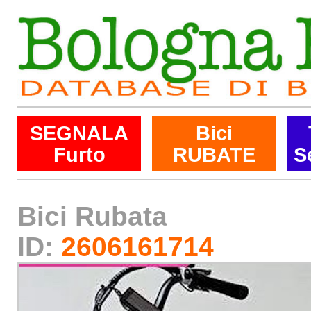
SEGNALA
Bici
Furto
RUBATE
S
Bici Rubata
ID:
2606161714