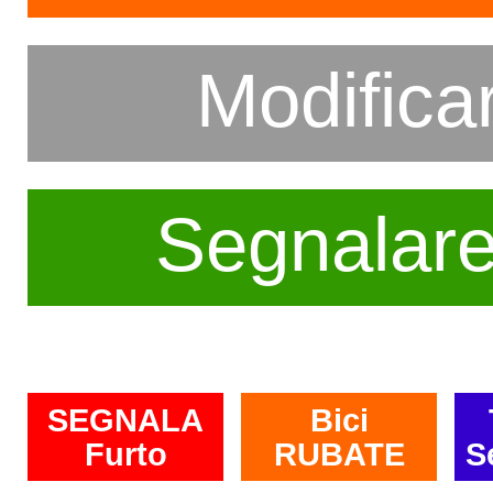
Modifica
Segnalar
SEGNALA
Bici
Furto
RUBATE
S