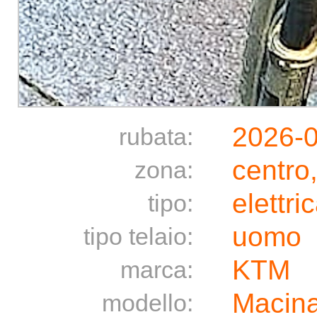
2026-
rubata:
centro
zona:
elettri
tipo:
uomo
tipo telaio:
KTM
marca:
Macin
modello: