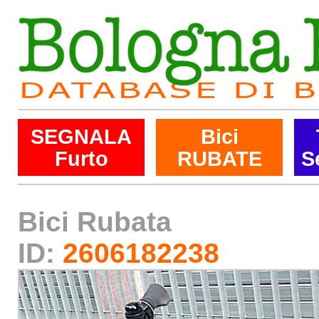
SEGNALA
Bici
Furto
RUBATE
S
Bici Rubata
ID:
2606182238