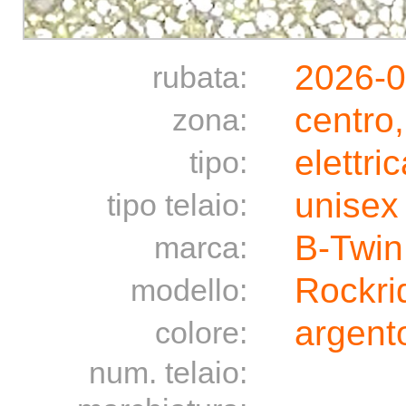
2026-0
rubata:
centro
zona:
elettri
tipo:
unisex
tipo telaio:
B-Twin
marca:
Rockri
modello:
argento
colore:
num. telaio: