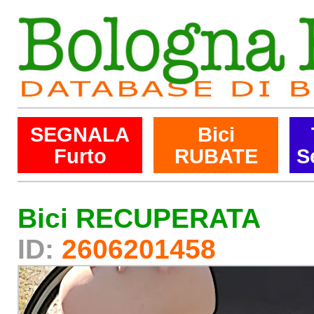
SEGNALA
Bici
Furto
RUBATE
S
Bici RECUPERATA
ID:
2606201458