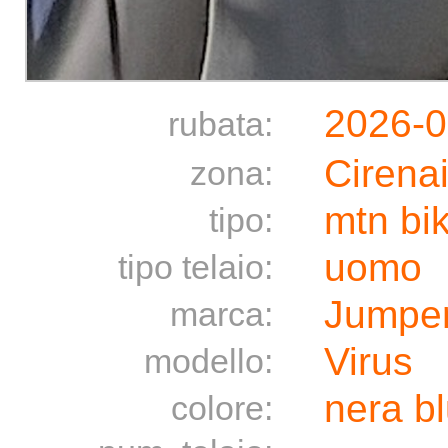
2026-
rubata:
Cirena
zona:
mtn bi
tipo:
uomo
tipo telaio:
Jumper
marca:
Virus
modello:
nera b
colore: