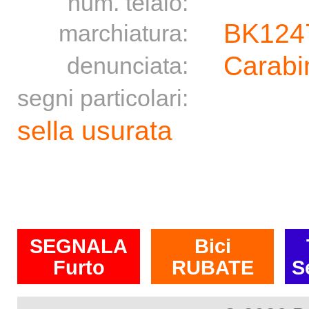
num. telaio:
BK124
marchiatura:
Carabin
denunciata:
segni particolari:
sella usurata
SEGNALA
Bici
Furto
RUBATE
S