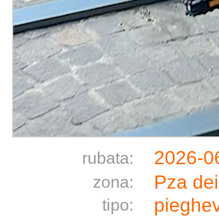
2026-0
rubata:
Pza dei
zona:
pieghe
tipo: