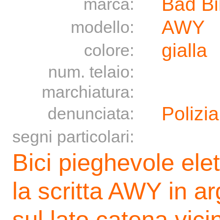
Bad Bi
marca:
AWY
modello:
gialla
colore:
num. telaio:
marchiatura:
Polizia
denunciata:
segni particolari:
Bici pieghevole elett
la scritta AWY in ar
sul lato catena vici