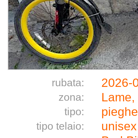
2026-
rubata:
Lame,
zona:
pieghe
tipo:
unisex
tipo telaio: