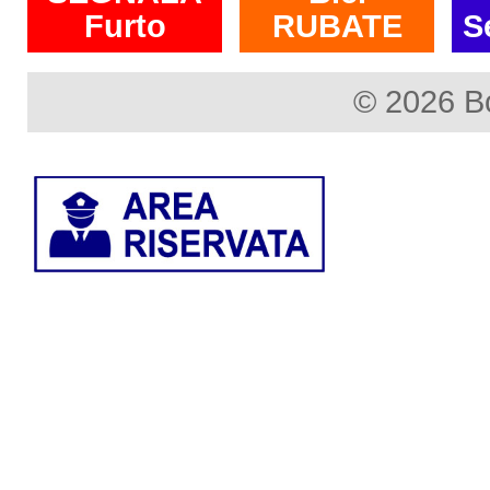
Furto
RUBATE
S
© 2026 B