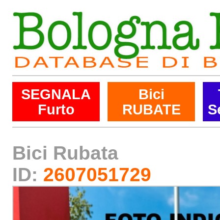
SEGNALA
Bici
Furto
RUBATE
S
Bici Rubata
ID:
2607051729