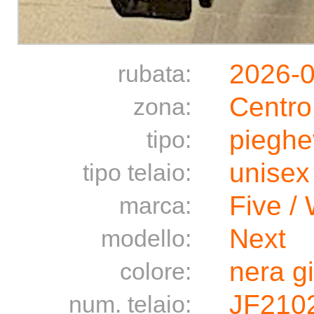
2026-
rubata:
Centro
zona:
pieghe
tipo:
unisex
tipo telaio:
Five /
marca:
Next
modello:
nera gi
colore:
JF210
num. telaio: