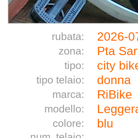
2026-0
rubata:
Pta Sa
zona:
city bik
tipo:
donna
tipo telaio:
RiBike
marca:
Legger
modello:
blu
colore:
num. telaio: