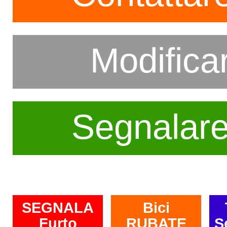
Modifica
Segnalar
SEGNALA
Bici
Furto
RUBATE
S