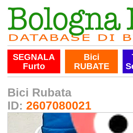
SEGNALA
Bici
Furto
RUBATE
S
Bici Rubata
ID:
2607080021