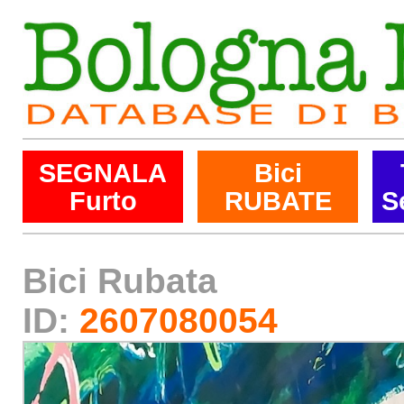
SEGNALA
Bici
Furto
RUBATE
S
Bici Rubata
ID:
2607080054