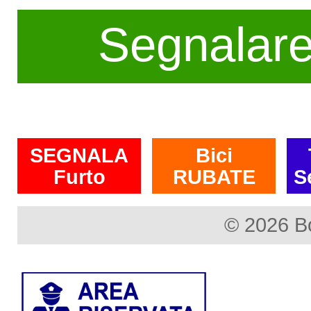
Segnalar
SEGNALA
Bici
Furto
RUBATE
S
© 2026 B