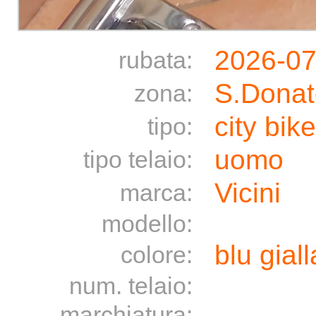
2026-07
rubata:
S.Donat
zona:
city bike
tipo:
uomo
tipo telaio:
Vicini
marca:
modello:
blu giall
colore:
num. telaio:
marchiatura: