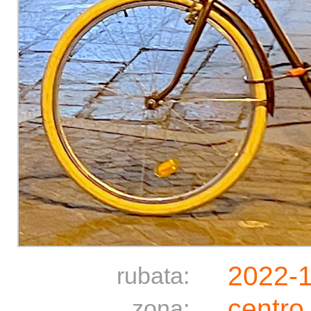
2022-
rubata:
centro
zona: