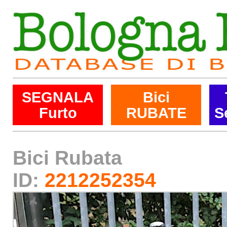
SEGNALA
Bici
Furto
RUBATE
S
Bici Rubata
ID:
2212252354