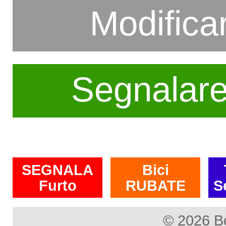
Modifica
Segnalar
SEGNALA
Bici
Furto
RUBATE
S
© 2026 B