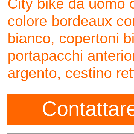
City bike da uomo 
colore bordeaux con
bianco, copertoni b
portapacchi anterio
argento, cestino re
Contattare