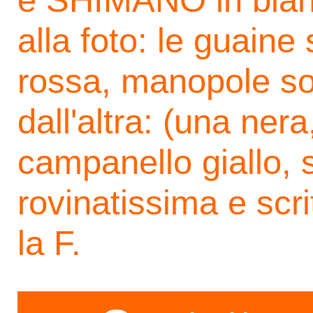
e SHIMANO in bianc
alla foto: le guaine
rossa, manopole so
dall'altra: (una ner
campanello giallo, 
rovinatissima e scr
la F.