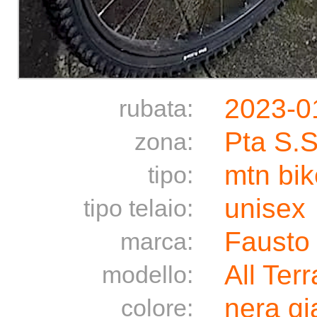
2023-0
rubata:
Pta S.
zona:
mtn bik
tipo:
unisex
tipo telaio:
Fausto
marca:
All Terr
modello:
nera gi
colore: