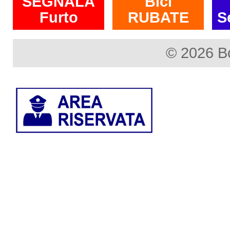
SEGNALA
Bici
Furto
RUBATE
S
© 2026 B