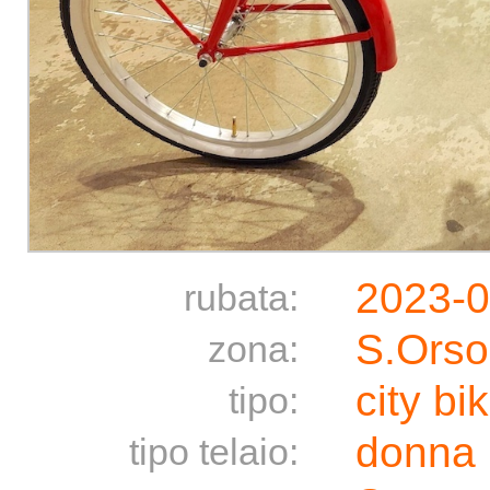
2023-0
rubata:
S.Orso
zona:
city bi
tipo:
donna
tipo telaio: