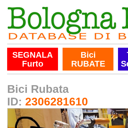
SEGNALA
Bici
Furto
RUBATE
S
Bici Rubata
ID:
2306281610