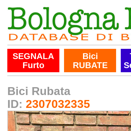
SEGNALA
Bici
Furto
RUBATE
S
Bici Rubata
ID:
2307032335