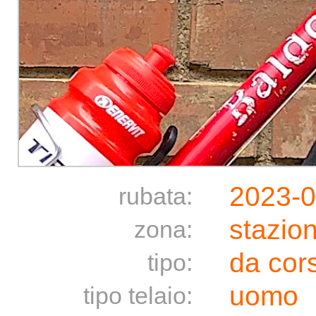
2023-0
rubata:
stazio
zona:
da cor
tipo:
uomo
tipo telaio: