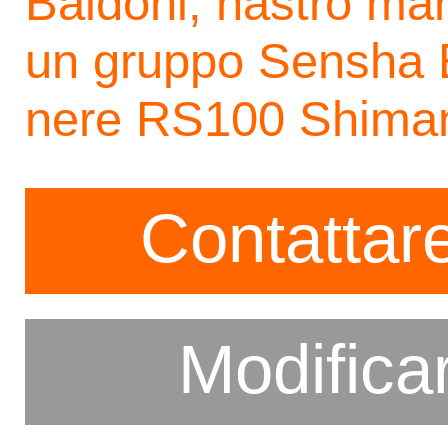
Baldoni, nastro man
un gruppo Sensha E
nere RS100 Shima
Contattare
Modifica