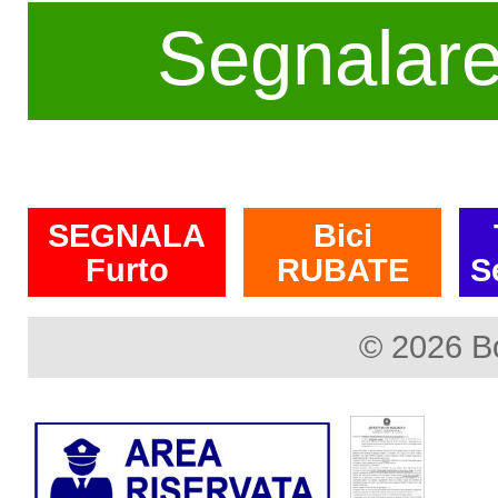
Segnalar
SEGNALA
Bici
Furto
RUBATE
S
© 2026 B