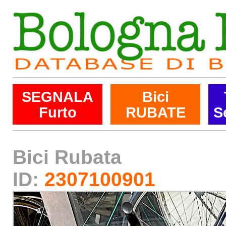
SEGNALA
Bici
Furto
RUBATE
S
Bici Rubata
ID:
2307100901