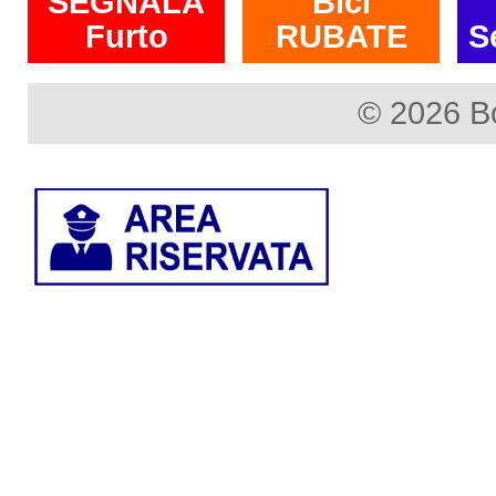
SEGNALA
Bici
Furto
RUBATE
S
© 2026 B