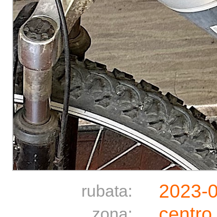
2023-
rubata:
centro
zona: