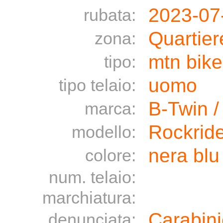
2023-07
rubata:
Quartie
zona:
mtn bike
tipo:
uomo
tipo telaio:
B-Twin /
marca:
Rockrid
modello:
nera blu
colore:
num. telaio:
marchiatura:
Carabini
denunciata: