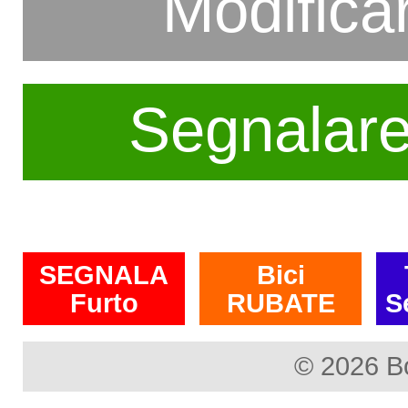
Modifica
Segnalar
SEGNALA
Bici
Furto
RUBATE
S
© 2026 B