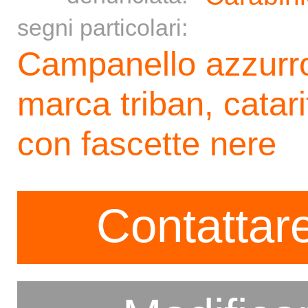
segni particolari:
Campanello azzurro
marca triban, catari
con fascette nere
Contattare