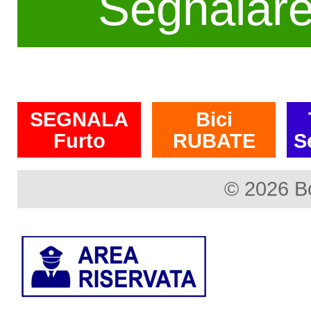
Segnalar
SEGNALA
Bici
Furto
RUBATE
S
© 2026 B