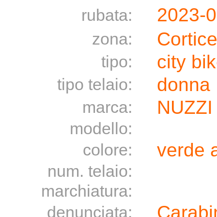
2023-
rubata:
Cortic
zona:
city bi
tipo:
donna
tipo telaio:
NUZZI
marca:
modello:
verde a
colore:
num. telaio:
marchiatura:
Carabin
denunciata: