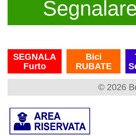
Segnalar
SEGNALA
Bici
Furto
RUBATE
S
© 2026 B