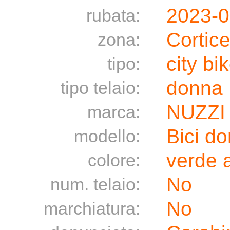
2023-0
rubata:
Cortic
zona:
city bi
tipo:
donna
tipo telaio:
NUZZI
marca:
Bici d
modello:
verde a
colore:
No
num. telaio:
No
marchiatura: