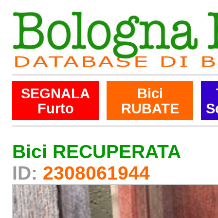
SEGNALA
Bici
Furto
RUBATE
S
Bici RECUPERATA
ID:
2308061944