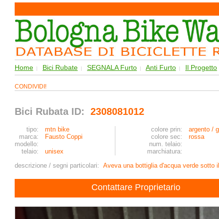
Home
Bici Rubate
SEGNALA Furto
Anti Furto
Il Progetto
|
|
|
|
CONDIVIDI!
Bici Rubata ID:
2308081012
tipo:
mtn bike
colore prin:
argento / g
marca:
Fausto Coppi
colore sec:
rossa
modello:
num. telaio:
telaio:
unisex
marchiatura:
descrizione / segni particolari:
Aveva una bottiglia d'acqua verde sotto il
Contattare Proprietario