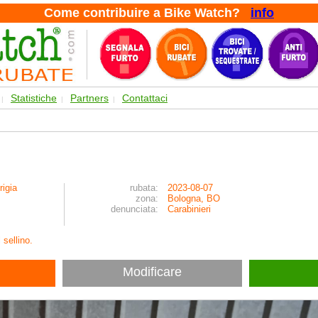
Come contribuire a Bike Watch?
info
Statistiche
Partners
Contattaci
|
|
|
rigia
rubata:
2023-08-07
zona:
Bologna, BO
denunciata:
Carabinieri
 sellino.
Modificare