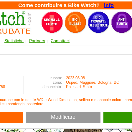
Come contribuire a Bike Watch?
info
Statistiche
Partners
Contattaci
|
|
|
rubata:
2023-08-08
zona:
Osped. Maggiore, Bologna, BO
758
denunciata:
Polizia di Stato
a / marrone con le scritte WD e World Dimension, sellino e manopole colore marr
 su parafanghi posteriore
Modificare