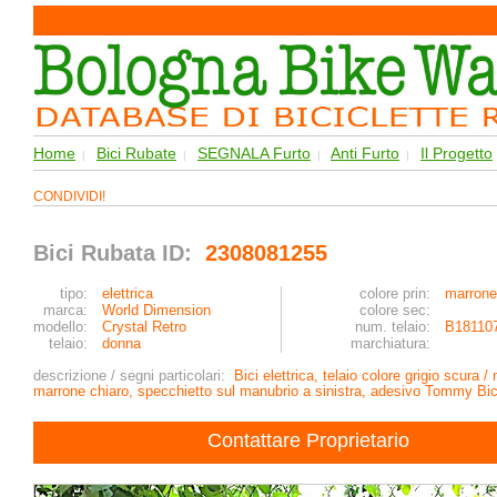
Home
Bici Rubate
SEGNALA Furto
Anti Furto
Il Progetto
|
|
|
|
CONDIVIDI!
Bici Rubata ID:
2308081255
tipo:
elettrica
colore prin:
marrone
marca:
World Dimension
colore sec:
modello:
Crystal Retro
num. telaio:
B18110
telaio:
donna
marchiatura:
descrizione / segni particolari:
Bici elettrica, telaio colore grigio scur
marrone chiaro, specchietto sul manubrio a sinistra, adesivo Tommy Bici
Contattare Proprietario