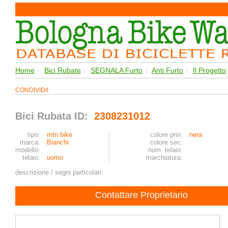
Home
Bici Rubate
SEGNALA Furto
Anti Furto
Il Progetto
|
|
|
|
CONDIVIDI!
Bici Rubata ID:
2308231012
tipo:
mtn bike
colore prin:
nera
marca:
Bianchi
colore sec:
modello:
num. telaio:
telaio:
uomo
marchiatura:
descrizione / segni particolari:
Contattare Proprietario